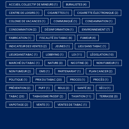
ACCUEIL COLLECTIF DE MINEURS
(1)
BURALISTES
(4)
CENTRE DE LOISIRS
(1)
CIGARETTES
(1)
CIGARETTE ÉLECTRONIQUE
(2)
COLONIE DE VACANCES
(1)
COMMUNIQUÉ
(1)
CONDAMNATION
(1)
CONSOMMATION
(2)
DÉSINFORMATION
(1)
ENVIRONNEMENT
(7)
FABRICATION
(1)
FISCALITÉ DU TABAC
(6)
FUMEUR
(4)
INDICATEUR DES VENTES
(2)
JEUNES
(1)
LIEU SANS TABAC
(1)
LIEUXSANSTABAC
(1)
LOBBYING
(1)
LOI
(11)
LÉGISLATION
(10)
MARCHÉ DU TABAC
(1)
NATURE
(3)
NICOTINE
(3)
NON-FUMEUR
(1)
NON FUMEUR
(2)
OMS
(1)
PARTENARIAT
(1)
PLAN CANCER
(2)
POLITIQUE
(1)
PRIX DU TABAC
(20)
PROCES
(1)
PROCÈS
(1)
PRÉVENTION
(2)
PUFF
(1)
RDLG
(2)
SANTÉ
(6)
SÉCU
(1)
TABAC
(20)
TABAGISME PASSIF
(2)
TAXATION
(11)
TERRASSE
(3)
VAPOTAGE
(2)
VENTE
(1)
VENTES DE TABAC
(1)