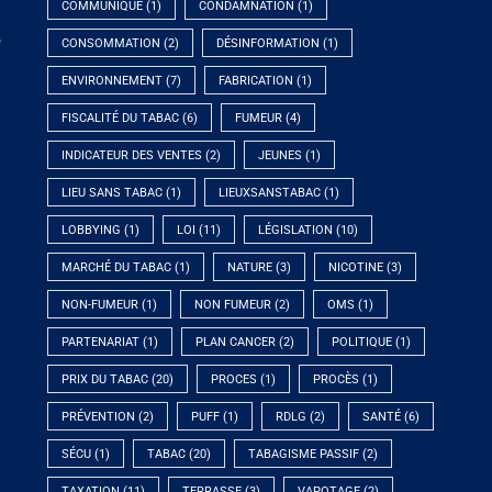
COMMUNIQUÉ
(1)
CONDAMNATION
(1)
e
CONSOMMATION
(2)
DÉSINFORMATION
(1)
ENVIRONNEMENT
(7)
FABRICATION
(1)
FISCALITÉ DU TABAC
(6)
FUMEUR
(4)
INDICATEUR DES VENTES
(2)
JEUNES
(1)
LIEU SANS TABAC
(1)
LIEUXSANSTABAC
(1)
LOBBYING
(1)
LOI
(11)
LÉGISLATION
(10)
MARCHÉ DU TABAC
(1)
NATURE
(3)
NICOTINE
(3)
NON-FUMEUR
(1)
NON FUMEUR
(2)
OMS
(1)
PARTENARIAT
(1)
PLAN CANCER
(2)
POLITIQUE
(1)
PRIX DU TABAC
(20)
PROCES
(1)
PROCÈS
(1)
PRÉVENTION
(2)
PUFF
(1)
RDLG
(2)
SANTÉ
(6)
SÉCU
(1)
TABAC
(20)
TABAGISME PASSIF
(2)
TAXATION
(11)
TERRASSE
(3)
VAPOTAGE
(2)