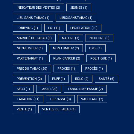
INDICATEUR DES VENTES
(2)
JEUNES
(1)
LIEU SANS TABAC
(1)
LIEUXSANSTABAC
(1)
LOBBYING
(1)
LOI
(11)
LÉGISLATION
(10)
MARCHÉ DU TABAC
(1)
NATURE
(3)
NICOTINE
(3)
NON-FUMEUR
(1)
NON FUMEUR
(2)
OMS
(1)
PARTENARIAT
(1)
PLAN CANCER
(2)
POLITIQUE
(1)
PRIX DU TABAC
(20)
PROCES
(1)
PROCÈS
(1)
PRÉVENTION
(2)
PUFF
(1)
RDLG
(2)
SANTÉ
(6)
SÉCU
(1)
TABAC
(20)
TABAGISME PASSIF
(2)
TAXATION
(11)
TERRASSE
(3)
VAPOTAGE
(2)
VENTE
(1)
VENTES DE TABAC
(1)