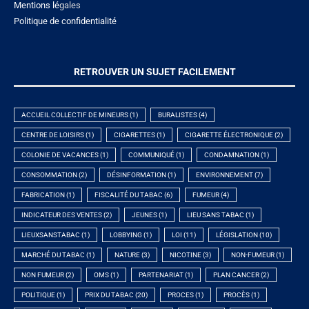
Mentions lé
gales
Politique de confidentialité
RETROUVER UN SUJET FACILEMENT
ACCUEIL COLLECTIF DE MINEURS
(1)
BURALISTES
(4)
CENTRE DE LOISIRS
(1)
CIGARETTES
(1)
CIGARETTE ÉLECTRONIQUE
(2)
COLONIE DE VACANCES
(1)
COMMUNIQUÉ
(1)
CONDAMNATION
(1)
CONSOMMATION
(2)
DÉSINFORMATION
(1)
ENVIRONNEMENT
(7)
FABRICATION
(1)
FISCALITÉ DU TABAC
(6)
FUMEUR
(4)
INDICATEUR DES VENTES
(2)
JEUNES
(1)
LIEU SANS TABAC
(1)
LIEUXSANSTABAC
(1)
LOBBYING
(1)
LOI
(11)
LÉGISLATION
(10)
MARCHÉ DU TABAC
(1)
NATURE
(3)
NICOTINE
(3)
NON-FUMEUR
(1)
NON FUMEUR
(2)
OMS
(1)
PARTENARIAT
(1)
PLAN CANCER
(2)
POLITIQUE
(1)
PRIX DU TABAC
(20)
PROCES
(1)
PROCÈS
(1)