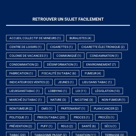
RETROUVER UN SUJET FACILEMENT
ACCUEIL COLLECTIF DE MINEURS
(1)
BURALISTES
(4)
CENTRE DE LOISIRS
(1)
CIGARETTES
(1)
CIGARETTE ÉLECTRONIQUE
(2)
COLONIE DE VACANCES
(1)
COMMUNIQUÉ
(1)
CONDAMNATION
(1)
CONSOMMATION
(2)
DÉSINFORMATION
(1)
ENVIRONNEMENT
(7)
FABRICATION
(1)
FISCALITÉ DU TABAC
(6)
FUMEUR
(4)
INDICATEUR DES VENTES
(2)
JEUNES
(1)
LIEU SANS TABAC
(1)
LIEUXSANSTABAC
(1)
LOBBYING
(1)
LOI
(11)
LÉGISLATION
(10)
MARCHÉ DU TABAC
(1)
NATURE
(3)
NICOTINE
(3)
NON-FUMEUR
(1)
NON FUMEUR
(2)
OMS
(1)
PARTENARIAT
(1)
PLAN CANCER
(2)
POLITIQUE
(1)
PRIX DU TABAC
(20)
PROCES
(1)
PROCÈS
(1)
PRÉVENTION
(2)
PUFF
(1)
RDLG
(2)
SANTÉ
(6)
SÉCU
(1)
TABAC
(20)
TABAGISME PASSIF
(2)
TAXATION
(11)
TERRASSE
(3)