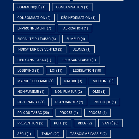
COMMUNIQUÉ
(1)
CONDAMNATION
(1)
e
CONSOMMATION
(2)
DÉSINFORMATION
(1)
ENVIRONNEMENT
(7)
FABRICATION
(1)
FISCALITÉ DU TABAC
(6)
FUMEUR
(4)
INDICATEUR DES VENTES
(2)
JEUNES
(1)
LIEU SANS TABAC
(1)
LIEUXSANSTABAC
(1)
LOBBYING
(1)
LOI
(11)
LÉGISLATION
(10)
MARCHÉ DU TABAC
(1)
NATURE
(3)
NICOTINE
(3)
NON-FUMEUR
(1)
NON FUMEUR
(2)
OMS
(1)
PARTENARIAT
(1)
PLAN CANCER
(2)
POLITIQUE
(1)
PRIX DU TABAC
(20)
PROCES
(1)
PROCÈS
(1)
PRÉVENTION
(2)
PUFF
(1)
RDLG
(2)
SANTÉ
(6)
SÉCU
(1)
TABAC
(20)
TABAGISME PASSIF
(2)