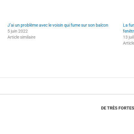
J’ai un problème avec le voisin qui fume sur son balcon
La fu
5 juin 2022
fenêtr
Article similaire
13 jui
Articl
DE TRÈS FORTES