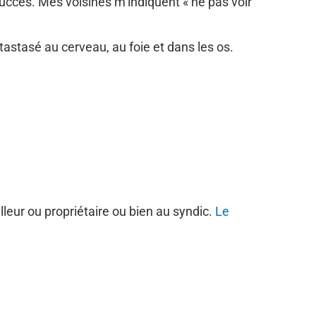
succès. Mes voisines m’indiquent « ne pas voir
tastasé au cerveau, au foie et dans les os.
lleur ou propriétaire ou bien au syndic.
Le