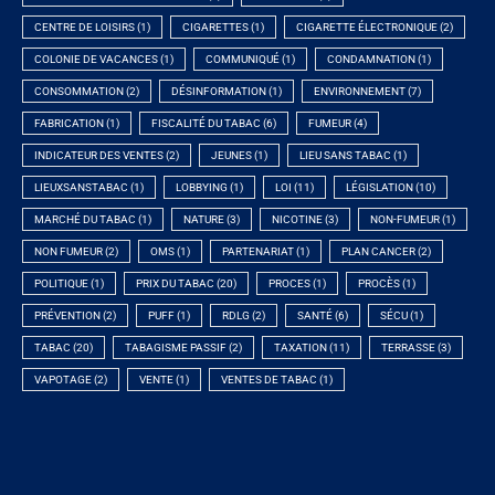
CENTRE DE LOISIRS
(1)
CIGARETTES
(1)
CIGARETTE ÉLECTRONIQUE
(2)
COLONIE DE VACANCES
(1)
COMMUNIQUÉ
(1)
CONDAMNATION
(1)
CONSOMMATION
(2)
DÉSINFORMATION
(1)
ENVIRONNEMENT
(7)
FABRICATION
(1)
FISCALITÉ DU TABAC
(6)
FUMEUR
(4)
INDICATEUR DES VENTES
(2)
JEUNES
(1)
LIEU SANS TABAC
(1)
LIEUXSANSTABAC
(1)
LOBBYING
(1)
LOI
(11)
LÉGISLATION
(10)
MARCHÉ DU TABAC
(1)
NATURE
(3)
NICOTINE
(3)
NON-FUMEUR
(1)
NON FUMEUR
(2)
OMS
(1)
PARTENARIAT
(1)
PLAN CANCER
(2)
POLITIQUE
(1)
PRIX DU TABAC
(20)
PROCES
(1)
PROCÈS
(1)
PRÉVENTION
(2)
PUFF
(1)
RDLG
(2)
SANTÉ
(6)
SÉCU
(1)
TABAC
(20)
TABAGISME PASSIF
(2)
TAXATION
(11)
TERRASSE
(3)
VAPOTAGE
(2)
VENTE
(1)
VENTES DE TABAC
(1)