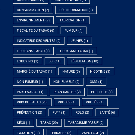
e
CONSOMMATION
(2)
DÉSINFORMATION
(1)
ENVIRONNEMENT
(7)
FABRICATION
(1)
FISCALITÉ DU TABAC
(6)
FUMEUR
(4)
INDICATEUR DES VENTES
(2)
JEUNES
(1)
LIEU SANS TABAC
(1)
LIEUXSANSTABAC
(1)
LOBBYING
(1)
LOI
(11)
LÉGISLATION
(10)
MARCHÉ DU TABAC
(1)
NATURE
(3)
NICOTINE
(3)
NON-FUMEUR
(1)
NON FUMEUR
(2)
OMS
(1)
PARTENARIAT
(1)
PLAN CANCER
(2)
POLITIQUE
(1)
PRIX DU TABAC
(20)
PROCES
(1)
PROCÈS
(1)
PRÉVENTION
(2)
PUFF
(1)
RDLG
(2)
SANTÉ
(6)
SÉCU
(1)
TABAC
(20)
TABAGISME PASSIF
(2)
TAXATION
(11)
TERRASSE
(3)
VAPOTAGE
(2)