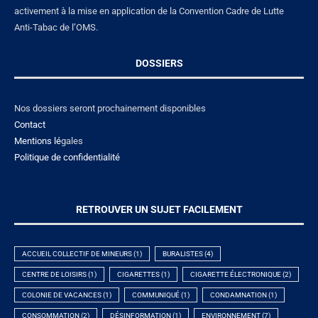
activement à la mise en application de la Convention Cadre de Lutte
Anti-Tabac de l’OMS.
DOSSIERS
Nos dossiers seront prochainement disponibles
Contact
Mentions lé
gales
Politique de confidentialité
RETROUVER UN SUJET FACILEMENT
ACCUEIL COLLECTIF DE MINEURS
(1)
BURALISTES
(4)
CENTRE DE LOISIRS
(1)
CIGARETTES
(1)
CIGARETTE ÉLECTRONIQUE
(2)
COLONIE DE VACANCES
(1)
COMMUNIQUÉ
(1)
CONDAMNATION
(1)
CONSOMMATION
(2)
DÉSINFORMATION
(1)
ENVIRONNEMENT
(7)