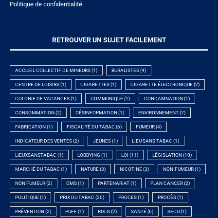
Politique de confidentialité
RETROUVER UN SUJET FACILEMENT
ACCUEIL COLLECTIF DE MINEURS
(1)
BURALISTES
(4)
CENTRE DE LOISIRS
(1)
CIGARETTES
(1)
CIGARETTE ÉLECTRONIQUE
(2)
COLONIE DE VACANCES
(1)
COMMUNIQUÉ
(1)
CONDAMNATION
(1)
CONSOMMATION
(2)
DÉSINFORMATION
(1)
ENVIRONNEMENT
(7)
FABRICATION
(1)
FISCALITÉ DU TABAC
(6)
FUMEUR
(4)
INDICATEUR DES VENTES
(2)
JEUNES
(1)
LIEU SANS TABAC
(1)
LIEUXSANSTABAC
(1)
LOBBYING
(1)
LOI
(11)
LÉGISLATION
(10)
MARCHÉ DU TABAC
(1)
NATURE
(3)
NICOTINE
(3)
NON-FUMEUR
(1)
NON FUMEUR
(2)
OMS
(1)
PARTENARIAT
(1)
PLAN CANCER
(2)
POLITIQUE
(1)
PRIX DU TABAC
(20)
PROCES
(1)
PROCÈS
(1)
PRÉVENTION
(2)
PUFF
(1)
RDLG
(2)
SANTÉ
(6)
SÉCU
(1)