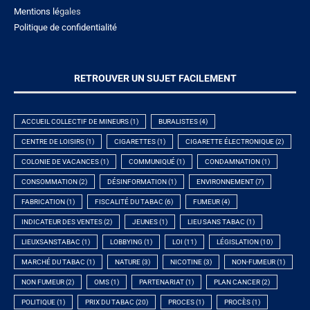
Mentions lé
gales
Politique de confidentialité
RETROUVER UN SUJET FACILEMENT
ACCUEIL COLLECTIF DE MINEURS
(1)
BURALISTES
(4)
CENTRE DE LOISIRS
(1)
CIGARETTES
(1)
CIGARETTE ÉLECTRONIQUE
(2)
COLONIE DE VACANCES
(1)
COMMUNIQUÉ
(1)
CONDAMNATION
(1)
CONSOMMATION
(2)
DÉSINFORMATION
(1)
ENVIRONNEMENT
(7)
FABRICATION
(1)
FISCALITÉ DU TABAC
(6)
FUMEUR
(4)
INDICATEUR DES VENTES
(2)
JEUNES
(1)
LIEU SANS TABAC
(1)
LIEUXSANSTABAC
(1)
LOBBYING
(1)
LOI
(11)
LÉGISLATION
(10)
MARCHÉ DU TABAC
(1)
NATURE
(3)
NICOTINE
(3)
NON-FUMEUR
(1)
NON FUMEUR
(2)
OMS
(1)
PARTENARIAT
(1)
PLAN CANCER
(2)
POLITIQUE
(1)
PRIX DU TABAC
(20)
PROCES
(1)
PROCÈS
(1)