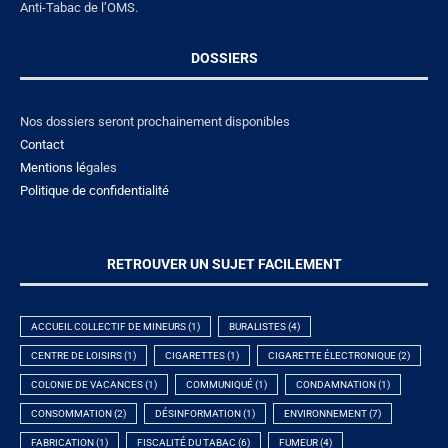
Anti-Tabac de l’OMS.
DOSSIERS
Nos dossiers seront prochainement disponibles
Contact
Mentions lé
gales
Politique de confidentialité
RETROUVER UN SUJET FACILEMENT
ACCUEIL COLLECTIF DE MINEURS
(1)
BURALISTES
(4)
CENTRE DE LOISIRS
(1)
CIGARETTES
(1)
CIGARETTE ÉLECTRONIQUE
(2)
COLONIE DE VACANCES
(1)
COMMUNIQUÉ
(1)
CONDAMNATION
(1)
CONSOMMATION
(2)
DÉSINFORMATION
(1)
ENVIRONNEMENT
(7)
FABRICATION
(1)
FISCALITÉ DU TABAC
(6)
FUMEUR
(4)