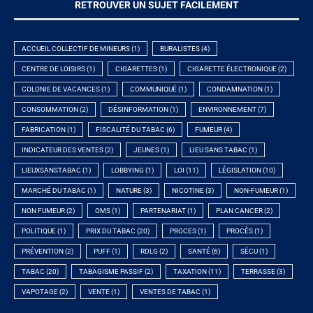
RETROUVER UN SUJET FACILEMENT
ACCUEIL COLLECTIF DE MINEURS
(1)
BURALISTES
(4)
CENTRE DE LOISIRS
(1)
CIGARETTES
(1)
CIGARETTE ÉLECTRONIQUE
(2)
COLONIE DE VACANCES
(1)
COMMUNIQUÉ
(1)
CONDAMNATION
(1)
CONSOMMATION
(2)
DÉSINFORMATION
(1)
ENVIRONNEMENT
(7)
FABRICATION
(1)
FISCALITÉ DU TABAC
(6)
FUMEUR
(4)
INDICATEUR DES VENTES
(2)
JEUNES
(1)
LIEU SANS TABAC
(1)
LIEUXSANSTABAC
(1)
LOBBYING
(1)
LOI
(11)
LÉGISLATION
(10)
MARCHÉ DU TABAC
(1)
NATURE
(3)
NICOTINE
(3)
NON-FUMEUR
(1)
NON FUMEUR
(2)
OMS
(1)
PARTENARIAT
(1)
PLAN CANCER
(2)
POLITIQUE
(1)
PRIX DU TABAC
(20)
PROCES
(1)
PROCÈS
(1)
PRÉVENTION
(2)
PUFF
(1)
RDLG
(2)
SANTÉ
(6)
SÉCU
(1)
TABAC
(20)
TABAGISME PASSIF
(2)
TAXATION
(11)
TERRASSE
(3)
VAPOTAGE
(2)
VENTE
(1)
VENTES DE TABAC
(1)