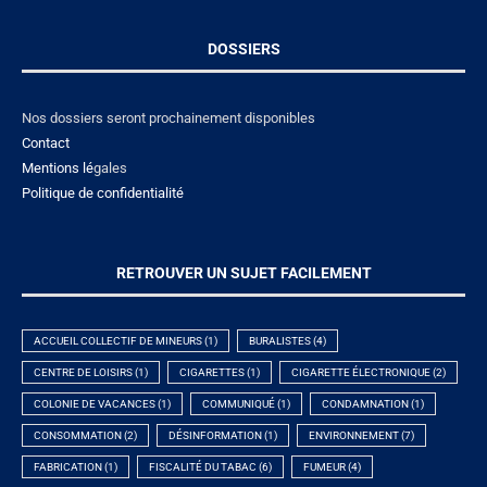
DOSSIERS
Nos dossiers seront prochainement disponibles
Contact
Mentions lé
gales
Politique de confidentialité
RETROUVER UN SUJET FACILEMENT
ACCUEIL COLLECTIF DE MINEURS
(1)
BURALISTES
(4)
CENTRE DE LOISIRS
(1)
CIGARETTES
(1)
CIGARETTE ÉLECTRONIQUE
(2)
COLONIE DE VACANCES
(1)
COMMUNIQUÉ
(1)
CONDAMNATION
(1)
CONSOMMATION
(2)
DÉSINFORMATION
(1)
ENVIRONNEMENT
(7)
FABRICATION
(1)
FISCALITÉ DU TABAC
(6)
FUMEUR
(4)