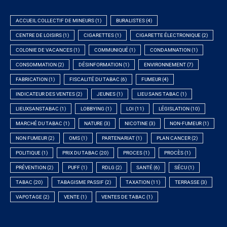
ACCUEIL COLLECTIF DE MINEURS
(1)
BURALISTES
(4)
CENTRE DE LOISIRS
(1)
CIGARETTES
(1)
CIGARETTE ÉLECTRONIQUE
(2)
COLONIE DE VACANCES
(1)
COMMUNIQUÉ
(1)
CONDAMNATION
(1)
CONSOMMATION
(2)
DÉSINFORMATION
(1)
ENVIRONNEMENT
(7)
FABRICATION
(1)
FISCALITÉ DU TABAC
(6)
FUMEUR
(4)
INDICATEUR DES VENTES
(2)
JEUNES
(1)
LIEU SANS TABAC
(1)
LIEUXSANSTABAC
(1)
LOBBYING
(1)
LOI
(11)
LÉGISLATION
(10)
MARCHÉ DU TABAC
(1)
NATURE
(3)
NICOTINE
(3)
NON-FUMEUR
(1)
NON FUMEUR
(2)
OMS
(1)
PARTENARIAT
(1)
PLAN CANCER
(2)
POLITIQUE
(1)
PRIX DU TABAC
(20)
PROCES
(1)
PROCÈS
(1)
PRÉVENTION
(2)
PUFF
(1)
RDLG
(2)
SANTÉ
(6)
SÉCU
(1)
TABAC
(20)
TABAGISME PASSIF
(2)
TAXATION
(11)
TERRASSE
(3)
VAPOTAGE
(2)
VENTE
(1)
VENTES DE TABAC
(1)