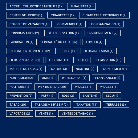
ACCUEIL COLLECTIF DE MINEURS
(1)
BURALISTES
(4)
CENTRE DE LOISIRS
(1)
CIGARETTES
(1)
CIGARETTE ÉLECTRONIQUE
(2)
COLONIE DE VACANCES
(1)
COMMUNIQUÉ
(1)
CONDAMNATION
(1)
CONSOMMATION
(2)
DÉSINFORMATION
(1)
ENVIRONNEMENT
(7)
FABRICATION
(1)
FISCALITÉ DU TABAC
(6)
FUMEUR
(4)
INDICATEUR DES VENTES
(2)
JEUNES
(1)
LIEU SANS TABAC
(1)
LIEUXSANSTABAC
(1)
LOBBYING
(1)
LOI
(11)
LÉGISLATION
(10)
MARCHÉ DU TABAC
(1)
NATURE
(3)
NICOTINE
(3)
NON-FUMEUR
(1)
NON FUMEUR
(2)
OMS
(1)
PARTENARIAT
(1)
PLAN CANCER
(2)
POLITIQUE
(1)
PRIX DU TABAC
(20)
PROCES
(1)
PROCÈS
(1)
PRÉVENTION
(2)
PUFF
(1)
RDLG
(2)
SANTÉ
(6)
SÉCU
(1)
TABAC
(20)
TABAGISME PASSIF
(2)
TAXATION
(11)
TERRASSE
(3)
VAPOTAGE
(2)
VENTE
(1)
VENTES DE TABAC
(1)