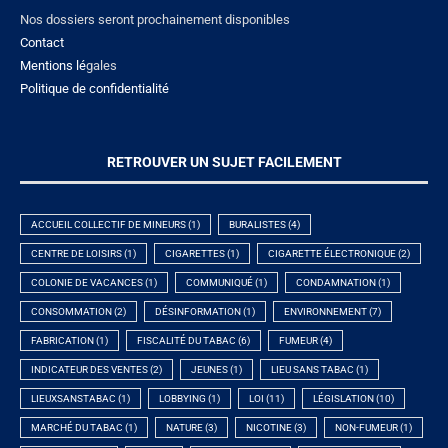
Nos dossiers seront prochainement disponibles
Contact
Mentions lé
gales
Politique de confidentialité
RETROUVER UN SUJET FACILEMENT
ACCUEIL COLLECTIF DE MINEURS
(1)
BURALISTES
(4)
CENTRE DE LOISIRS
(1)
CIGARETTES
(1)
CIGARETTE ÉLECTRONIQUE
(2)
COLONIE DE VACANCES
(1)
COMMUNIQUÉ
(1)
CONDAMNATION
(1)
CONSOMMATION
(2)
DÉSINFORMATION
(1)
ENVIRONNEMENT
(7)
FABRICATION
(1)
FISCALITÉ DU TABAC
(6)
FUMEUR
(4)
INDICATEUR DES VENTES
(2)
JEUNES
(1)
LIEU SANS TABAC
(1)
LIEUXSANSTABAC
(1)
LOBBYING
(1)
LOI
(11)
LÉGISLATION
(10)
MARCHÉ DU TABAC
(1)
NATURE
(3)
NICOTINE
(3)
NON-FUMEUR
(1)