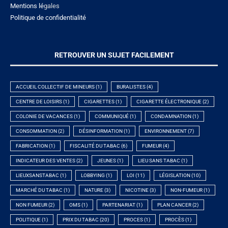
Mentions lé
gales
Politique de confidentialité
RETROUVER UN SUJET FACILEMENT
ACCUEIL COLLECTIF DE MINEURS
(1)
BURALISTES
(4)
CENTRE DE LOISIRS
(1)
CIGARETTES
(1)
CIGARETTE ÉLECTRONIQUE
(2)
COLONIE DE VACANCES
(1)
COMMUNIQUÉ
(1)
CONDAMNATION
(1)
CONSOMMATION
(2)
DÉSINFORMATION
(1)
ENVIRONNEMENT
(7)
FABRICATION
(1)
FISCALITÉ DU TABAC
(6)
FUMEUR
(4)
INDICATEUR DES VENTES
(2)
JEUNES
(1)
LIEU SANS TABAC
(1)
LIEUXSANSTABAC
(1)
LOBBYING
(1)
LOI
(11)
LÉGISLATION
(10)
MARCHÉ DU TABAC
(1)
NATURE
(3)
NICOTINE
(3)
NON-FUMEUR
(1)
NON FUMEUR
(2)
OMS
(1)
PARTENARIAT
(1)
PLAN CANCER
(2)
POLITIQUE
(1)
PRIX DU TABAC
(20)
PROCES
(1)
PROCÈS
(1)