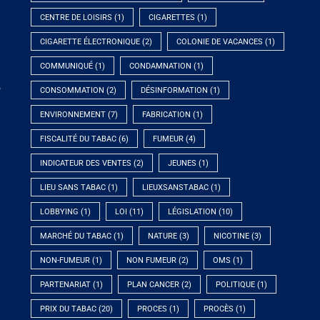
CENTRE DE LOISIRS
(1)
CIGARETTES
(1)
CIGARETTE ÉLECTRONIQUE
(2)
COLONIE DE VACANCES
(1)
COMMUNIQUÉ
(1)
CONDAMNATION
(1)
e
CONSOMMATION
(2)
DÉSINFORMATION
(1)
ENVIRONNEMENT
(7)
FABRICATION
(1)
FISCALITÉ DU TABAC
(6)
FUMEUR
(4)
INDICATEUR DES VENTES
(2)
JEUNES
(1)
LIEU SANS TABAC
(1)
LIEUXSANSTABAC
(1)
LOBBYING
(1)
LOI
(11)
LÉGISLATION
(10)
MARCHÉ DU TABAC
(1)
NATURE
(3)
NICOTINE
(3)
NON-FUMEUR
(1)
NON FUMEUR
(2)
OMS
(1)
PARTENARIAT
(1)
PLAN CANCER
(2)
POLITIQUE
(1)
PRIX DU TABAC
(20)
PROCES
(1)
PROCÈS
(1)