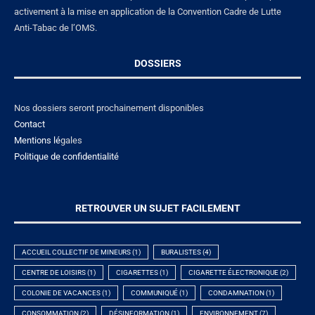
activement à la mise en application de la Convention Cadre de Lutte
Anti-Tabac de l’OMS.
DOSSIERS
Nos dossiers seront prochainement disponibles
Contact
Mentions lé
gales
Politique de confidentialité
RETROUVER UN SUJET FACILEMENT
ACCUEIL COLLECTIF DE MINEURS
(1)
BURALISTES
(4)
CENTRE DE LOISIRS
(1)
CIGARETTES
(1)
CIGARETTE ÉLECTRONIQUE
(2)
COLONIE DE VACANCES
(1)
COMMUNIQUÉ
(1)
CONDAMNATION
(1)
CONSOMMATION
(2)
DÉSINFORMATION
(1)
ENVIRONNEMENT
(7)