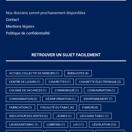
Nos dossiers seront prochainement disponibles
Contact
Mentions lé
gales
Politique de confidentialité
RETROUVER UN SUJET FACILEMENT
ACCUEIL COLLECTIF DE MINEURS
(1)
BURALISTES
(4)
CENTRE DE LOISIRS
(1)
CIGARETTES
(1)
CIGARETTE ÉLECTRONIQUE
(2)
COLONIE DE VACANCES
(1)
COMMUNIQUÉ
(1)
CONDAMNATION
(1)
CONSOMMATION
(2)
DÉSINFORMATION
(1)
ENVIRONNEMENT
(7)
FABRICATION
(1)
FISCALITÉ DU TABAC
(6)
FUMEUR
(4)
INDICATEUR DES VENTES
(2)
JEUNES
(1)
LIEU SANS TABAC
(1)
LIEUXSANSTABAC
(1)
LOBBYING
(1)
LOI
(11)
LÉGISLATION
(10)