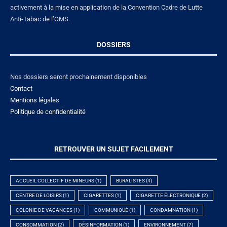
activement à la mise en application de la Convention Cadre de Lutte
Anti-Tabac de l’OMS.
DOSSIERS
Nos dossiers seront prochainement disponibles
Contact
Mentions lé
gales
Politique de confidentialité
RETROUVER UN SUJET FACILEMENT
ACCUEIL COLLECTIF DE MINEURS
(1)
BURALISTES
(4)
CENTRE DE LOISIRS
(1)
CIGARETTES
(1)
CIGARETTE ÉLECTRONIQUE
(2)
COLONIE DE VACANCES
(1)
COMMUNIQUÉ
(1)
CONDAMNATION
(1)
CONSOMMATION
(2)
DÉSINFORMATION
(1)
ENVIRONNEMENT
(7)