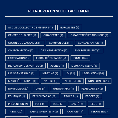
RETROUVER UN SUJET FACILEMENT
ACCUEIL COLLECTIF DE MINEURS
(1)
BURALISTES
(4)
CENTRE DE LOISIRS
(1)
CIGARETTES
(1)
CIGARETTE ÉLECTRONIQUE
(2)
COLONIE DE VACANCES
(1)
COMMUNIQUÉ
(1)
CONDAMNATION
(1)
CONSOMMATION
(2)
DÉSINFORMATION
(1)
ENVIRONNEMENT
(7)
FABRICATION
(1)
FISCALITÉ DU TABAC
(6)
FUMEUR
(4)
INDICATEUR DES VENTES
(2)
JEUNES
(1)
LIEU SANS TABAC
(1)
LIEUXSANSTABAC
(1)
LOBBYING
(1)
LOI
(11)
LÉGISLATION
(10)
MARCHÉ DU TABAC
(1)
NATURE
(3)
NICOTINE
(3)
NON-FUMEUR
(1)
NON FUMEUR
(2)
OMS
(1)
PARTENARIAT
(1)
PLAN CANCER
(2)
POLITIQUE
(1)
PRIX DU TABAC
(20)
PROCES
(1)
PROCÈS
(1)
PRÉVENTION
(2)
PUFF
(1)
RDLG
(2)
SANTÉ
(6)
SÉCU
(1)
TABAC
(20)
TABAGISME PASSIF
(2)
TAXATION
(11)
TERRASSE
(3)