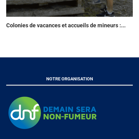
Colonies de vacances et accueils de mineurs :...
Ta
93
Di
À 
en
NOTRE ORGANISATION