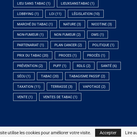
LIEU SANS TABAC
(1)
LIEUXSANSTABAC
(1)
LOBBYING
(1)
LOI
(11)
LÉGISLATION
(10)
MARCHÉ DU TABAC
(1)
NATURE
(3)
NICOTINE
(3)
NON-FUMEUR
(1)
NON FUMEUR
(2)
OMS
(1)
PARTENARIAT
(1)
PLAN CANCER
(2)
POLITIQUE
(1)
PRIX DU TABAC
(20)
PROCES
(1)
PROCÈS
(1)
PRÉVENTION
(2)
PUFF
(1)
RDLG
(2)
SANTÉ
(6)
SÉCU
(1)
TABAC
(20)
TABAGISME PASSIF
(2)
TAXATION
(11)
TERRASSE
(3)
VAPOTAGE
(2)
VENTE
(1)
VENTES DE TABAC
(1)
© 2023 - Association DNF - Tous droits réservés
site utilise les cookies pour améliorer votre visite.
site utilise les cookies pour améliorer votre visite.
Accepter
Accepter
Lire a
Lire a