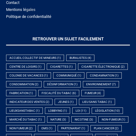
Contact
Mentions lé
gales
Politique de confidentialité
RETROUVER UN SUJET FACILEMENT
ACCUEIL COLLECTIF DE MINEURS
(1)
BURALISTES
(4)
CENTRE DE LOISIRS
(1)
CIGARETTES
(1)
CIGARETTE ÉLECTRONIQUE
(2)
COLONIE DE VACANCES
(1)
COMMUNIQUÉ
(1)
CONDAMNATION
(1)
CONSOMMATION
(2)
DÉSINFORMATION
(1)
ENVIRONNEMENT
(7)
FABRICATION
(1)
FISCALITÉ DU TABAC
(6)
FUMEUR
(4)
INDICATEUR DES VENTES
(2)
JEUNES
(1)
LIEU SANS TABAC
(1)
LIEUXSANSTABAC
(1)
LOBBYING
(1)
LOI
(11)
LÉGISLATION
(10)
MARCHÉ DU TABAC
(1)
NATURE
(3)
NICOTINE
(3)
NON-FUMEUR
(1)
NON FUMEUR
(2)
OMS
(1)
PARTENARIAT
(1)
PLAN CANCER
(2)