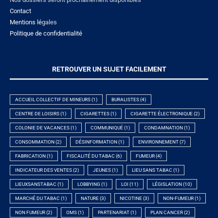
Contact
Mentions lé
gales
Politique de confidentialité
RETROUVER UN SUJET FACILEMENT
ACCUEIL COLLECTIF DE MINEURS
(1)
BURALISTES
(4)
CENTRE DE LOISIRS
(1)
CIGARETTES
(1)
CIGARETTE ÉLECTRONIQUE
(2)
COLONIE DE VACANCES
(1)
COMMUNIQUÉ
(1)
CONDAMNATION
(1)
CONSOMMATION
(2)
DÉSINFORMATION
(1)
ENVIRONNEMENT
(7)
FABRICATION
(1)
FISCALITÉ DU TABAC
(6)
FUMEUR
(4)
INDICATEUR DES VENTES
(2)
JEUNES
(1)
LIEU SANS TABAC
(1)
LIEUXSANSTABAC
(1)
LOBBYING
(1)
LOI
(11)
LÉGISLATION
(10)
MARCHÉ DU TABAC
(1)
NATURE
(3)
NICOTINE
(3)
NON-FUMEUR
(1)
NON FUMEUR
(2)
OMS
(1)
PARTENARIAT
(1)
PLAN CANCER
(2)