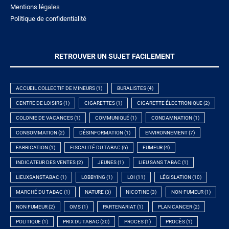
Mentions lé
gales
Politique de confidentialité
RETROUVER UN SUJET FACILEMENT
ACCUEIL COLLECTIF DE MINEURS
(1)
BURALISTES
(4)
CENTRE DE LOISIRS
(1)
CIGARETTES
(1)
CIGARETTE ÉLECTRONIQUE
(2)
COLONIE DE VACANCES
(1)
COMMUNIQUÉ
(1)
CONDAMNATION
(1)
CONSOMMATION
(2)
DÉSINFORMATION
(1)
ENVIRONNEMENT
(7)
FABRICATION
(1)
FISCALITÉ DU TABAC
(6)
FUMEUR
(4)
INDICATEUR DES VENTES
(2)
JEUNES
(1)
LIEU SANS TABAC
(1)
LIEUXSANSTABAC
(1)
LOBBYING
(1)
LOI
(11)
LÉGISLATION
(10)
MARCHÉ DU TABAC
(1)
NATURE
(3)
NICOTINE
(3)
NON-FUMEUR
(1)
NON FUMEUR
(2)
OMS
(1)
PARTENARIAT
(1)
PLAN CANCER
(2)
POLITIQUE
(1)
PRIX DU TABAC
(20)
PROCES
(1)
PROCÈS
(1)