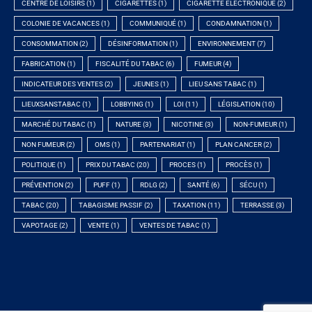
CENTRE DE LOISIRS
(1)
CIGARETTES
(1)
CIGARETTE ÉLECTRONIQUE
(2)
COLONIE DE VACANCES
(1)
COMMUNIQUÉ
(1)
CONDAMNATION
(1)
CONSOMMATION
(2)
DÉSINFORMATION
(1)
ENVIRONNEMENT
(7)
FABRICATION
(1)
FISCALITÉ DU TABAC
(6)
FUMEUR
(4)
INDICATEUR DES VENTES
(2)
JEUNES
(1)
LIEU SANS TABAC
(1)
LIEUXSANSTABAC
(1)
LOBBYING
(1)
LOI
(11)
LÉGISLATION
(10)
MARCHÉ DU TABAC
(1)
NATURE
(3)
NICOTINE
(3)
NON-FUMEUR
(1)
NON FUMEUR
(2)
OMS
(1)
PARTENARIAT
(1)
PLAN CANCER
(2)
POLITIQUE
(1)
PRIX DU TABAC
(20)
PROCES
(1)
PROCÈS
(1)
PRÉVENTION
(2)
PUFF
(1)
RDLG
(2)
SANTÉ
(6)
SÉCU
(1)
TABAC
(20)
TABAGISME PASSIF
(2)
TAXATION
(11)
TERRASSE
(3)
VAPOTAGE
(2)
VENTE
(1)
VENTES DE TABAC
(1)