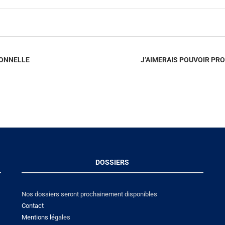
IONNELLE
J’AIMERAIS POUVOIR PR
DOSSIERS
Nos dossiers seront prochainement disponibles
Contact
Mentions lé
gales