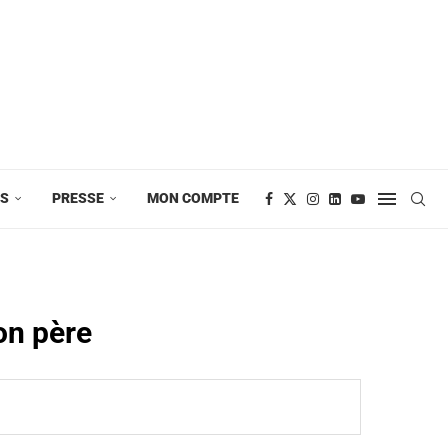
ES
PRESSE
MON COMPTE
on père