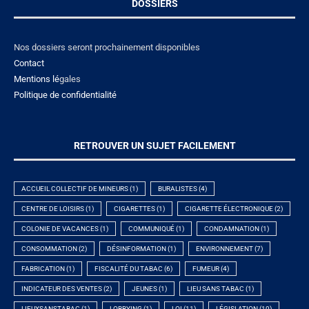
DOSSIERS
Nos dossiers seront prochainement disponibles
Contact
Mentions lé
gales
Politique de confidentialité
RETROUVER UN SUJET FACILEMENT
ACCUEIL COLLECTIF DE MINEURS
(1)
BURALISTES
(4)
CENTRE DE LOISIRS
(1)
CIGARETTES
(1)
CIGARETTE ÉLECTRONIQUE
(2)
COLONIE DE VACANCES
(1)
COMMUNIQUÉ
(1)
CONDAMNATION
(1)
CONSOMMATION
(2)
DÉSINFORMATION
(1)
ENVIRONNEMENT
(7)
FABRICATION
(1)
FISCALITÉ DU TABAC
(6)
FUMEUR
(4)
INDICATEUR DES VENTES
(2)
JEUNES
(1)
LIEU SANS TABAC
(1)
LIEUXSANSTABAC
(1)
LOBBYING
(1)
LOI
(11)
LÉGISLATION
(10)