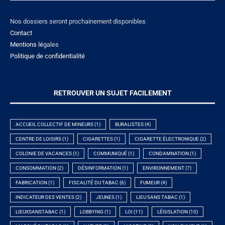
Nos dossiers seront prochainement disponibles
Contact
Mentions lé
gales
Politique de confidentialité
RETROUVER UN SUJET FACILEMENT
ACCUEIL COLLECTIF DE MINEURS
(1)
BURALISTES
(4)
CENTRE DE LOISIRS
(1)
CIGARETTES
(1)
CIGARETTE ÉLECTRONIQUE
(2)
COLONIE DE VACANCES
(1)
COMMUNIQUÉ
(1)
CONDAMNATION
(1)
CONSOMMATION
(2)
DÉSINFORMATION
(1)
ENVIRONNEMENT
(7)
FABRICATION
(1)
FISCALITÉ DU TABAC
(6)
FUMEUR
(4)
INDICATEUR DES VENTES
(2)
JEUNES
(1)
LIEU SANS TABAC
(1)
LIEUXSANSTABAC
(1)
LOBBYING
(1)
LOI
(11)
LÉGISLATION
(10)