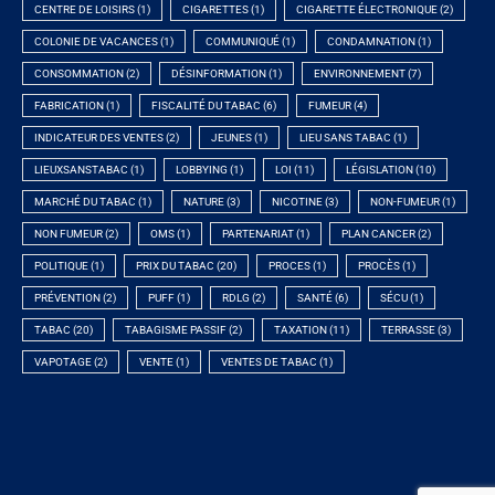
CENTRE DE LOISIRS
(1)
CIGARETTES
(1)
CIGARETTE ÉLECTRONIQUE
(2)
COLONIE DE VACANCES
(1)
COMMUNIQUÉ
(1)
CONDAMNATION
(1)
CONSOMMATION
(2)
DÉSINFORMATION
(1)
ENVIRONNEMENT
(7)
FABRICATION
(1)
FISCALITÉ DU TABAC
(6)
FUMEUR
(4)
INDICATEUR DES VENTES
(2)
JEUNES
(1)
LIEU SANS TABAC
(1)
LIEUXSANSTABAC
(1)
LOBBYING
(1)
LOI
(11)
LÉGISLATION
(10)
MARCHÉ DU TABAC
(1)
NATURE
(3)
NICOTINE
(3)
NON-FUMEUR
(1)
NON FUMEUR
(2)
OMS
(1)
PARTENARIAT
(1)
PLAN CANCER
(2)
POLITIQUE
(1)
PRIX DU TABAC
(20)
PROCES
(1)
PROCÈS
(1)
PRÉVENTION
(2)
PUFF
(1)
RDLG
(2)
SANTÉ
(6)
SÉCU
(1)
TABAC
(20)
TABAGISME PASSIF
(2)
TAXATION
(11)
TERRASSE
(3)
VAPOTAGE
(2)
VENTE
(1)
VENTES DE TABAC
(1)