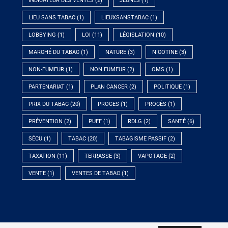
INDICATEUR DES VENTES
(2)
JEUNES
(1)
LIEU SANS TABAC
(1)
LIEUXSANSTABAC
(1)
LOBBYING
(1)
LOI
(11)
LÉGISLATION
(10)
MARCHÉ DU TABAC
(1)
NATURE
(3)
NICOTINE
(3)
NON-FUMEUR
(1)
NON FUMEUR
(2)
OMS
(1)
PARTENARIAT
(1)
PLAN CANCER
(2)
POLITIQUE
(1)
PRIX DU TABAC
(20)
PROCES
(1)
PROCÈS
(1)
PRÉVENTION
(2)
PUFF
(1)
RDLG
(2)
SANTÉ
(6)
SÉCU
(1)
TABAC
(20)
TABAGISME PASSIF
(2)
TAXATION
(11)
TERRASSE
(3)
VAPOTAGE
(2)
VENTE
(1)
VENTES DE TABAC
(1)