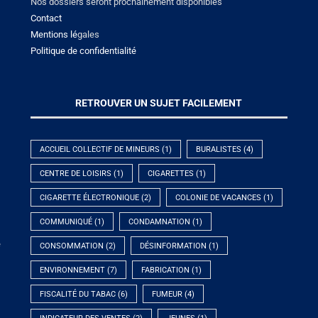
Nos dossiers seront prochainement disponibles
Contact
Mentions lé
gales
Politique de confidentialité
RETROUVER UN SUJET FACILEMENT
ACCUEIL COLLECTIF DE MINEURS
(1)
BURALISTES
(4)
CENTRE DE LOISIRS
(1)
CIGARETTES
(1)
CIGARETTE ÉLECTRONIQUE
(2)
COLONIE DE VACANCES
(1)
COMMUNIQUÉ
(1)
CONDAMNATION
(1)
e
CONSOMMATION
(2)
DÉSINFORMATION
(1)
ENVIRONNEMENT
(7)
FABRICATION
(1)
FISCALITÉ DU TABAC
(6)
FUMEUR
(4)