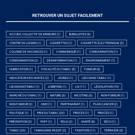
RETROUVER UN SUJET FACILEMENT
ACCUEIL COLLECTIF DE MINEURS
(1)
BURALISTES
(4)
CENTRE DE LOISIRS
(1)
CIGARETTES
(1)
CIGARETTE ÉLECTRONIQUE
(2)
COLONIE DE VACANCES
(1)
COMMUNIQUÉ
(1)
CONDAMNATION
(1)
CONSOMMATION
(2)
DÉSINFORMATION
(1)
ENVIRONNEMENT
(7)
FABRICATION
(1)
FISCALITÉ DU TABAC
(6)
FUMEUR
(4)
INDICATEUR DES VENTES
(2)
JEUNES
(1)
LIEU SANS TABAC
(1)
LIEUXSANSTABAC
(1)
LOBBYING
(1)
LOI
(11)
LÉGISLATION
(10)
MARCHÉ DU TABAC
(1)
NATURE
(3)
NICOTINE
(3)
NON-FUMEUR
(1)
NON FUMEUR
(2)
OMS
(1)
PARTENARIAT
(1)
PLAN CANCER
(2)
POLITIQUE
(1)
PRIX DU TABAC
(20)
PROCES
(1)
PROCÈS
(1)
PRÉVENTION
(2)
PUFF
(1)
RDLG
(2)
SANTÉ
(6)
SÉCU
(1)
TABAC
(20)
TABAGISME PASSIF
(2)
TAXATION
(11)
TERRASSE
(3)