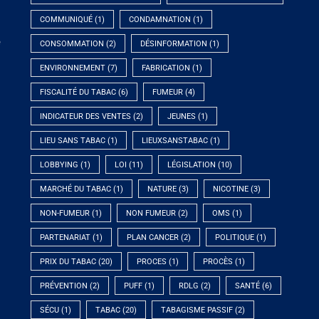
COMMUNIQUÉ
(1)
CONDAMNATION
(1)
e
CONSOMMATION
(2)
DÉSINFORMATION
(1)
ENVIRONNEMENT
(7)
FABRICATION
(1)
FISCALITÉ DU TABAC
(6)
FUMEUR
(4)
INDICATEUR DES VENTES
(2)
JEUNES
(1)
LIEU SANS TABAC
(1)
LIEUXSANSTABAC
(1)
LOBBYING
(1)
LOI
(11)
LÉGISLATION
(10)
MARCHÉ DU TABAC
(1)
NATURE
(3)
NICOTINE
(3)
NON-FUMEUR
(1)
NON FUMEUR
(2)
OMS
(1)
PARTENARIAT
(1)
PLAN CANCER
(2)
POLITIQUE
(1)
PRIX DU TABAC
(20)
PROCES
(1)
PROCÈS
(1)
PRÉVENTION
(2)
PUFF
(1)
RDLG
(2)
SANTÉ
(6)
SÉCU
(1)
TABAC
(20)
TABAGISME PASSIF
(2)