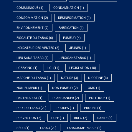
COMMUNIQUÉ
(1)
CONDAMNATION
(1)
e
CONSOMMATION
(2)
DÉSINFORMATION
(1)
ENVIRONNEMENT
(7)
FABRICATION
(1)
FISCALITÉ DU TABAC
(6)
FUMEUR
(4)
INDICATEUR DES VENTES
(2)
JEUNES
(1)
LIEU SANS TABAC
(1)
LIEUXSANSTABAC
(1)
LOBBYING
(1)
LOI
(11)
LÉGISLATION
(10)
MARCHÉ DU TABAC
(1)
NATURE
(3)
NICOTINE
(3)
NON-FUMEUR
(1)
NON FUMEUR
(2)
OMS
(1)
PARTENARIAT
(1)
PLAN CANCER
(2)
POLITIQUE
(1)
PRIX DU TABAC
(20)
PROCES
(1)
PROCÈS
(1)
PRÉVENTION
(2)
PUFF
(1)
RDLG
(2)
SANTÉ
(6)
SÉCU
(1)
TABAC
(20)
TABAGISME PASSIF
(2)