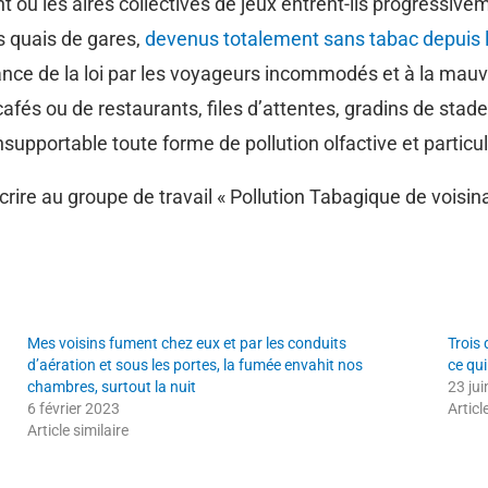
ou les aires collectives de jeux entrent-ils progressive
s quais de gares,
devenus totalement sans tabac depuis le
nce de la loi par les voyageurs incommodés et à la mauv
fés ou de restaurants, files d’attentes, gradins de stades,
pportable toute forme de pollution olfactive et particu
ire au groupe de travail « Pollution Tabagique de voisina
Mes voisins fument chez eux et par les conduits
Trois 
d’aération et sous les portes, la fumée envahit nos
ce qu
chambres, surtout la nuit
23 ju
6 février 2023
Articl
Article similaire