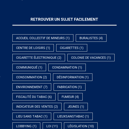
RETROUVER UN SUJET FACILEMENT
ACCUEIL COLLECTIF DE MINEURS
(1)
BURALISTES
(4)
CENTRE DE LOISIRS
(1)
CIGARETTES
(1)
CIGARETTE ÉLECTRONIQUE
(2)
COLONIE DE VACANCES
(1)
COMMUNIQUÉ
(1)
CONDAMNATION
(1)
e
CONSOMMATION
(2)
DÉSINFORMATION
(1)
ENVIRONNEMENT
(7)
FABRICATION
(1)
FISCALITÉ DU TABAC
(6)
FUMEUR
(4)
INDICATEUR DES VENTES
(2)
JEUNES
(1)
LIEU SANS TABAC
(1)
LIEUXSANSTABAC
(1)
LOBBYING
(1)
LOI
(11)
LÉGISLATION
(10)