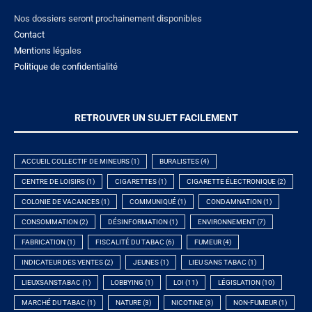
Nos dossiers seront prochainement disponibles
Contact
Mentions lé
gales
Politique de confidentialité
RETROUVER UN SUJET FACILEMENT
ACCUEIL COLLECTIF DE MINEURS
(1)
BURALISTES
(4)
CENTRE DE LOISIRS
(1)
CIGARETTES
(1)
CIGARETTE ÉLECTRONIQUE
(2)
COLONIE DE VACANCES
(1)
COMMUNIQUÉ
(1)
CONDAMNATION
(1)
CONSOMMATION
(2)
DÉSINFORMATION
(1)
ENVIRONNEMENT
(7)
FABRICATION
(1)
FISCALITÉ DU TABAC
(6)
FUMEUR
(4)
INDICATEUR DES VENTES
(2)
JEUNES
(1)
LIEU SANS TABAC
(1)
LIEUXSANSTABAC
(1)
LOBBYING
(1)
LOI
(11)
LÉGISLATION
(10)
MARCHÉ DU TABAC
(1)
NATURE
(3)
NICOTINE
(3)
NON-FUMEUR
(1)