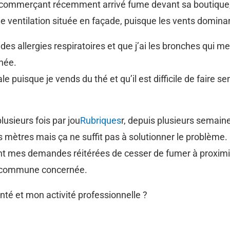
 commerçant récemment arrivé fume devant sa boutique,
 de ventilation située en façade, puisque les vents domi
 allergies respiratoires et que j’ai les bronches qui me b
née.
uisque je vends du thé et qu’il est difficile de faire sen
lusieurs fois par jou
Rubriques
r, depuis plusieurs semain
 mètres mais ça ne suffit pas à solutionner le problème.
elant mes demandes réitérées de cesser de fumer à proxim
 la commune concernée.
nté et mon activité professionnelle ?