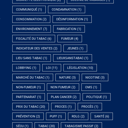
COMMUNIQUÉ
(1)
CONDAMNATION
(1)
e
CONSOMMATION
(2)
DÉSINFORMATION
(1)
ENVIRONNEMENT
(7)
FABRICATION
(1)
FISCALITÉ DU TABAC
(6)
FUMEUR
(4)
INDICATEUR DES VENTES
(2)
JEUNES
(1)
LIEU SANS TABAC
(1)
LIEUXSANSTABAC
(1)
LOBBYING
(1)
LOI
(11)
LÉGISLATION
(10)
MARCHÉ DU TABAC
(1)
NATURE
(3)
NICOTINE
(3)
NON-FUMEUR
(1)
NON FUMEUR
(2)
OMS
(1)
PARTENARIAT
(1)
PLAN CANCER
(2)
POLITIQUE
(1)
PRIX DU TABAC
(20)
PROCES
(1)
PROCÈS
(1)
PRÉVENTION
(2)
PUFF
(1)
RDLG
(2)
SANTÉ
(6)
SÉCU
(1)
TABAC
(20)
TABAGISME PASSIF
(2)