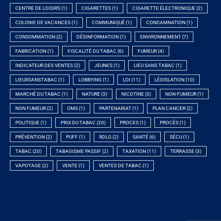
CENTRE DE LOISIRS
(1)
CIGARETTES
(1)
CIGARETTE ÉLECTRONIQUE
(2)
COLONIE DE VACANCES
(1)
COMMUNIQUÉ
(1)
CONDAMNATION
(1)
CONSOMMATION
(2)
DÉSINFORMATION
(1)
ENVIRONNEMENT
(7)
FABRICATION
(1)
FISCALITÉ DU TABAC
(6)
FUMEUR
(4)
INDICATEUR DES VENTES
(2)
JEUNES
(1)
LIEU SANS TABAC
(1)
LIEUXSANSTABAC
(1)
LOBBYING
(1)
LOI
(11)
LÉGISLATION
(10)
MARCHÉ DU TABAC
(1)
NATURE
(3)
NICOTINE
(3)
NON-FUMEUR
(1)
NON FUMEUR
(2)
OMS
(1)
PARTENARIAT
(1)
PLAN CANCER
(2)
POLITIQUE
(1)
PRIX DU TABAC
(20)
PROCES
(1)
PROCÈS
(1)
PRÉVENTION
(2)
PUFF
(1)
RDLG
(2)
SANTÉ
(6)
SÉCU
(1)
TABAC
(20)
TABAGISME PASSIF
(2)
TAXATION
(11)
TERRASSE
(3)
VAPOTAGE
(2)
VENTE
(1)
VENTES DE TABAC
(1)