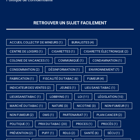
RETROUVER UN SUJET FACILEMENT
ACCUEIL COLLECTIF DE MINEURS
(1)
BURALISTES
(4)
CENTRE DE LOISIRS
(1)
CIGARETTES
(1)
CIGARETTE ÉLECTRONIQUE
(2)
COLONIE DE VACANCES
(1)
COMMUNIQUÉ
(1)
CONDAMNATION
(1)
CONSOMMATION
(2)
DÉSINFORMATION
(1)
ENVIRONNEMENT
(7)
FABRICATION
(1)
FISCALITÉ DU TABAC
(6)
FUMEUR
(4)
INDICATEUR DES VENTES
(2)
JEUNES
(1)
LIEU SANS TABAC
(1)
LIEUXSANSTABAC
(1)
LOBBYING
(1)
LOI
(11)
LÉGISLATION
(10)
MARCHÉ DU TABAC
(1)
NATURE
(3)
NICOTINE
(3)
NON-FUMEUR
(1)
NON FUMEUR
(2)
OMS
(1)
PARTENARIAT
(1)
PLAN CANCER
(2)
POLITIQUE
(1)
PRIX DU TABAC
(20)
PROCES
(1)
PROCÈS
(1)
PRÉVENTION
(2)
PUFF
(1)
RDLG
(2)
SANTÉ
(6)
SÉCU
(1)