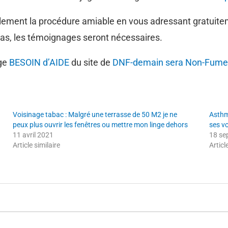
lablement la procédure amiable en vous adressant gratuit
cas, les témoignages seront nécessaires.
age
BESOIN d’AIDE
du site de
DNF-demain sera Non-Fume
Voisinage tabac : Malgré une terrasse de 50 M2 je ne
Asthm
peux plus ouvrir les fenêtres ou mettre mon linge dehors
ses vo
11 avril 2021
18 se
Article similaire
Articl