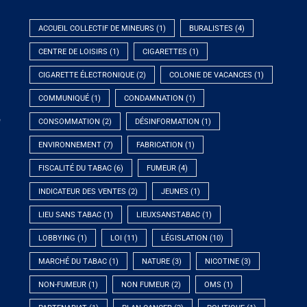
ACCUEIL COLLECTIF DE MINEURS
(1)
BURALISTES
(4)
CENTRE DE LOISIRS
(1)
CIGARETTES
(1)
CIGARETTE ÉLECTRONIQUE
(2)
COLONIE DE VACANCES
(1)
COMMUNIQUÉ
(1)
CONDAMNATION
(1)
e
CONSOMMATION
(2)
DÉSINFORMATION
(1)
ENVIRONNEMENT
(7)
FABRICATION
(1)
FISCALITÉ DU TABAC
(6)
FUMEUR
(4)
INDICATEUR DES VENTES
(2)
JEUNES
(1)
LIEU SANS TABAC
(1)
LIEUXSANSTABAC
(1)
LOBBYING
(1)
LOI
(11)
LÉGISLATION
(10)
MARCHÉ DU TABAC
(1)
NATURE
(3)
NICOTINE
(3)
NON-FUMEUR
(1)
NON FUMEUR
(2)
OMS
(1)