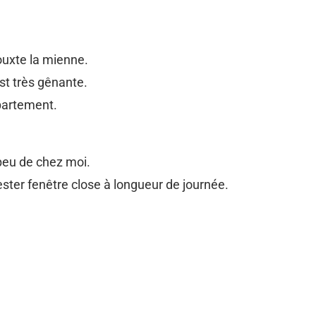
ouxte la mienne.
st très gênante.
ppartement.
 peu de chez moi.
ester fenêtre close à longueur de journée.