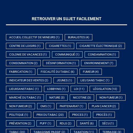
RETROUVER UN SUJET FACILEMENT
ACCUEIL COLLECTIF DE MINEURS
(1)
BURALISTES
(4)
CENTRE DE LOISIRS
(1)
CIGARETTES
(1)
CIGARETTE ÉLECTRONIQUE
(2)
COLONIE DE VACANCES
(1)
COMMUNIQUÉ
(1)
CONDAMNATION
(1)
CONSOMMATION
(2)
DÉSINFORMATION
(1)
ENVIRONNEMENT
(7)
FABRICATION
(1)
FISCALITÉ DU TABAC
(6)
FUMEUR
(4)
INDICATEUR DES VENTES
(2)
JEUNES
(1)
LIEU SANS TABAC
(1)
LIEUXSANSTABAC
(1)
LOBBYING
(1)
LOI
(11)
LÉGISLATION
(10)
MARCHÉ DU TABAC
(1)
NATURE
(3)
NICOTINE
(3)
NON-FUMEUR
(1)
NON FUMEUR
(2)
OMS
(1)
PARTENARIAT
(1)
PLAN CANCER
(2)
POLITIQUE
(1)
PRIX DU TABAC
(20)
PROCES
(1)
PROCÈS
(1)
PRÉVENTION
(2)
PUFF
(1)
RDLG
(2)
SANTÉ
(6)
SÉCU
(1)
TABAC
(20)
TABAGISME PASSIF
(2)
TAXATION
(11)
TERRASSE
(3)