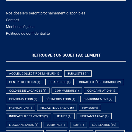
Nos dossiers seront prochainement disponibles
Contact
Mentions lé
gales
Politique de confidentialité
RETROUVER UN SUJET FACILEMENT
ACCUEIL COLLECTIF DE MINEURS
(1)
BURALISTES
(4)
CENTRE DE LOISIRS
(1)
CIGARETTES
(1)
CIGARETTE ÉLECTRONIQUE
(2)
COLONIE DE VACANCES
(1)
COMMUNIQUÉ
(1)
CONDAMNATION
(1)
CONSOMMATION
(2)
DÉSINFORMATION
(1)
ENVIRONNEMENT
(7)
FABRICATION
(1)
FISCALITÉ DU TABAC
(6)
FUMEUR
(4)
INDICATEUR DES VENTES
(2)
JEUNES
(1)
LIEU SANS TABAC
(1)
LIEUXSANSTABAC
(1)
LOBBYING
(1)
LOI
(11)
LÉGISLATION
(10)