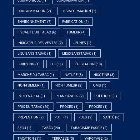
COMMUNIQUÉ
(1)
CONDAMNATION
(1)
e
CONSOMMATION
(2)
DÉSINFORMATION
(1)
ENVIRONNEMENT
(7)
FABRICATION
(1)
FISCALITÉ DU TABAC
(6)
FUMEUR
(4)
INDICATEUR DES VENTES
(2)
JEUNES
(1)
LIEU SANS TABAC
(1)
LIEUXSANSTABAC
(1)
LOBBYING
(1)
LOI
(11)
LÉGISLATION
(10)
MARCHÉ DU TABAC
(1)
NATURE
(3)
NICOTINE
(3)
NON-FUMEUR
(1)
NON FUMEUR
(2)
OMS
(1)
PARTENARIAT
(1)
PLAN CANCER
(2)
POLITIQUE
(1)
PRIX DU TABAC
(20)
PROCES
(1)
PROCÈS
(1)
PRÉVENTION
(2)
PUFF
(1)
RDLG
(2)
SANTÉ
(6)
SÉCU
(1)
TABAC
(20)
TABAGISME PASSIF
(2)
TAXATION
(11)
TERRASSE
(3)
VAPOTAGE
(2)