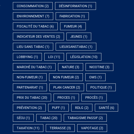
e
CONSOMMATION
(2)
DÉSINFORMATION
(1)
ENVIRONNEMENT
(7)
FABRICATION
(1)
FISCALITÉ DU TABAC
(6)
FUMEUR
(4)
INDICATEUR DES VENTES
(2)
JEUNES
(1)
LIEU SANS TABAC
(1)
LIEUXSANSTABAC
(1)
LOBBYING
(1)
LOI
(11)
LÉGISLATION
(10)
MARCHÉ DU TABAC
(1)
NATURE
(3)
NICOTINE
(3)
NON-FUMEUR
(1)
NON FUMEUR
(2)
OMS
(1)
PARTENARIAT
(1)
PLAN CANCER
(2)
POLITIQUE
(1)
PRIX DU TABAC
(20)
PROCES
(1)
PROCÈS
(1)
PRÉVENTION
(2)
PUFF
(1)
RDLG
(2)
SANTÉ
(6)
SÉCU
(1)
TABAC
(20)
TABAGISME PASSIF
(2)
TAXATION
(11)
TERRASSE
(3)
VAPOTAGE
(2)