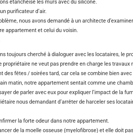
ons étanchéisé les murs avec du silicone.
 purificateur d’air.
lème, nous avons demandé à un architecte d’examiner la s
re appartement et celui du voisin.
.
s toujours cherché à dialoguer avec les locataires, le prop
 propriétaire ne veut pas prendre en charge les travau
nt des fêtes / soirées tard, car cela se combine bien avec 
demain matin, notre appartement sentait comme une cham
sayer de parler avec eux pour expliquer l’impact de la f
riétaire nous demandant d’arrêter de harceler ses locatai
firmer la forte odeur dans notre appartement.
cer de la moelle osseuse (myelofibrose) et elle doit pas