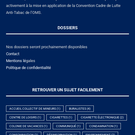
activement à la mise en application de la Convention Cadre de Lutte
Anti-Tabac de l’OMS.
DOSSIERS
Nos dossiers seront prochainement disponibles
Contact
Mentions lé
gales
Politique de confidentialité
RETROUVER UN SUJET FACILEMENT
ACCUEIL COLLECTIF DE MINEURS
(1)
BURALISTES
(4)
CENTRE DE LOISIRS
(1)
CIGARETTES
(1)
CIGARETTE ÉLECTRONIQUE
(2)
COLONIE DE VACANCES
(1)
COMMUNIQUÉ
(1)
CONDAMNATION
(1)
CONSOMMATION
(2)
DÉSINFORMATION
(1)
ENVIRONNEMENT
(7)