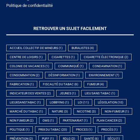
Politique de confidentialité
RETROUVER UN SUJET FACILEMENT
ACCUEIL COLLECTIF DE MINEURS
(1)
BURALISTES
(4)
CENTRE DE LOISIRS
(1)
CIGARETTES
(1)
CIGARETTE ÉLECTRONIQUE
(2)
COLONIE DE VACANCES
(1)
COMMUNIQUÉ
(1)
CONDAMNATION
(1)
CONSOMMATION
(2)
DÉSINFORMATION
(1)
ENVIRONNEMENT
(7)
FABRICATION
(1)
FISCALITÉ DU TABAC
(6)
FUMEUR
(4)
INDICATEUR DES VENTES
(2)
JEUNES
(1)
LIEU SANS TABAC
(1)
LIEUXSANSTABAC
(1)
LOBBYING
(1)
LOI
(11)
LÉGISLATION
(10)
MARCHÉ DU TABAC
(1)
NATURE
(3)
NICOTINE
(3)
NON-FUMEUR
(1)
NON FUMEUR
(2)
OMS
(1)
PARTENARIAT
(1)
PLAN CANCER
(2)
POLITIQUE
(1)
PRIX DU TABAC
(20)
PROCES
(1)
PROCÈS
(1)
PRÉVENTION
(2)
PUFF
(1)
RDLG
(2)
SANTÉ
(6)
SÉCU
(1)