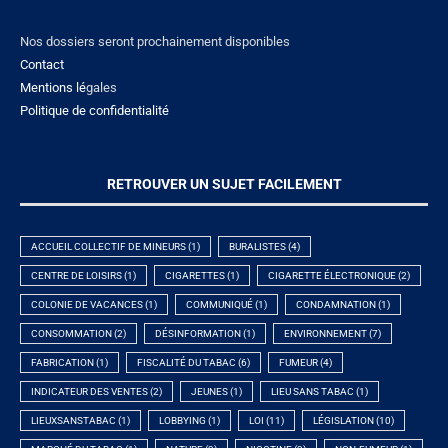
Nos dossiers seront prochainement disponibles
Contact
Mentions lé
gales
Politique de confidentialité
RETROUVER UN SUJET FACILEMENT
ACCUEIL COLLECTIF DE MINEURS
(1)
BURALISTES
(4)
CENTRE DE LOISIRS
(1)
CIGARETTES
(1)
CIGARETTE ÉLECTRONIQUE
(2)
COLONIE DE VACANCES
(1)
COMMUNIQUÉ
(1)
CONDAMNATION
(1)
CONSOMMATION
(2)
DÉSINFORMATION
(1)
ENVIRONNEMENT
(7)
FABRICATION
(1)
FISCALITÉ DU TABAC
(6)
FUMEUR
(4)
INDICATEUR DES VENTES
(2)
JEUNES
(1)
LIEU SANS TABAC
(1)
LIEUXSANSTABAC
(1)
LOBBYING
(1)
LOI
(11)
LÉGISLATION
(10)