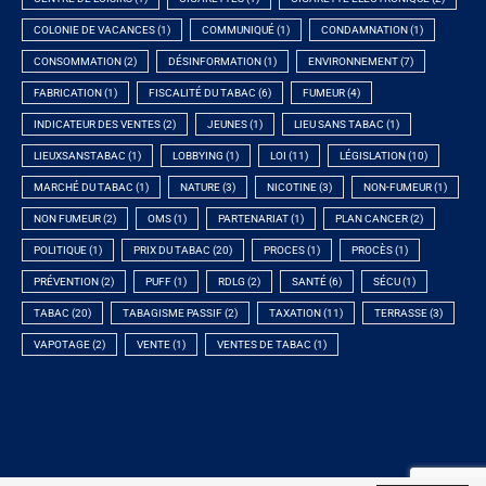
COLONIE DE VACANCES
(1)
COMMUNIQUÉ
(1)
CONDAMNATION
(1)
CONSOMMATION
(2)
DÉSINFORMATION
(1)
ENVIRONNEMENT
(7)
FABRICATION
(1)
FISCALITÉ DU TABAC
(6)
FUMEUR
(4)
INDICATEUR DES VENTES
(2)
JEUNES
(1)
LIEU SANS TABAC
(1)
LIEUXSANSTABAC
(1)
LOBBYING
(1)
LOI
(11)
LÉGISLATION
(10)
MARCHÉ DU TABAC
(1)
NATURE
(3)
NICOTINE
(3)
NON-FUMEUR
(1)
NON FUMEUR
(2)
OMS
(1)
PARTENARIAT
(1)
PLAN CANCER
(2)
POLITIQUE
(1)
PRIX DU TABAC
(20)
PROCES
(1)
PROCÈS
(1)
PRÉVENTION
(2)
PUFF
(1)
RDLG
(2)
SANTÉ
(6)
SÉCU
(1)
TABAC
(20)
TABAGISME PASSIF
(2)
TAXATION
(11)
TERRASSE
(3)
VAPOTAGE
(2)
VENTE
(1)
VENTES DE TABAC
(1)